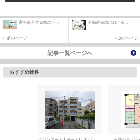
家を購入する際のペ...
不動産売却における...
＜ 前のページ
＞次のページ
記事一覧ページへ
おすすめ物件
グランアーキ大濠一丁目ザ・レジデンス
三愛シティラ