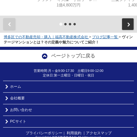
1億4,800万円
1,4
博多区での不動産売却・購入｜福高不動産株式会社
>
ブログ記事一覧
>
ヴィン
テージマンションとは？その定義や魅力についてご紹介！
ページトップに戻る
営業時間:月～金9:00-17:30 土曜日9:00-12:00
定休日:第一土曜日・日曜日・祝日
ホーム
会社概要
お問い合わせ
PCサイト
プライバシーポリシー
利用規約
｜アクセスマップ
｜