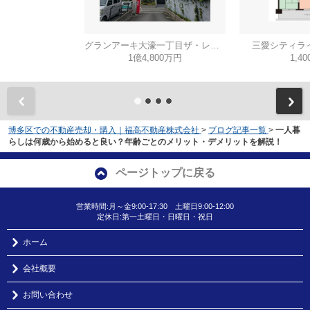
グランアーキ大濠一丁目ザ・レジデンス
三愛シティラ
1億4,800万円
1,4
博多区での不動産売却・購入｜福高不動産株式会社
>
ブログ記事一覧
>
一人暮
らしは何歳から始めると良い？年齢ごとのメリット・デメリットを解説！
ページトップに戻る
営業時間:月～金9:00-17:30 土曜日9:00-12:00
定休日:第一土曜日・日曜日・祝日
ホーム
会社概要
お問い合わせ