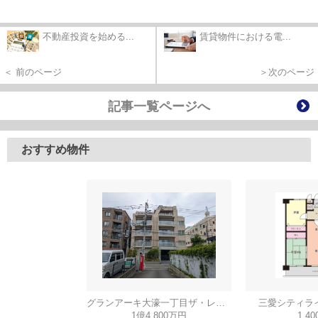
不動産投資を始める...
賃貸物件における電...
＜ 前のページ
＞次のページ
記事一覧ページへ
おすすめ物件
グランアーキ大濠一丁目ザ・レジデンス
三愛シティラ
1億4,800万円
1,4