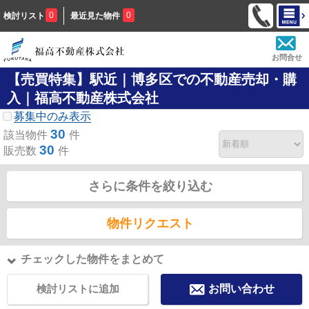
0
0
検討リスト
最近見た物件
お問合せ
【売買特集】駅近｜博多区での不動産売却・購
入｜福高不動産株式会社
募集中のみ表示
30
該当物件
件
30
販売数
件
さらに条件を絞り込む
物件リクエスト
チェックした物件をまとめて
検討リストに追加
お問い合わせ