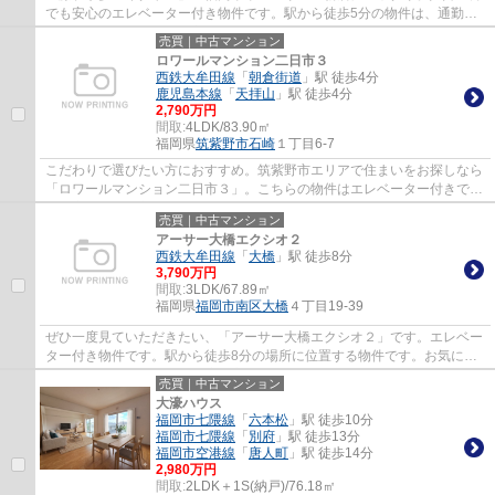
でも安心のエレベーター付き物件です。駅から徒歩5分の物件は、通勤・
通学時間をかけたくない方におすすめです。...
売買｜中古マンション
ロワールマンション二日市３
西鉄大牟田線
「
朝倉街道
」駅 徒歩4分
鹿児島本線
「
天拝山
」駅 徒歩4分
2,790万円
間取:
4LDK/83.90㎡
福岡県
筑紫野市
石崎
１丁目6-7
こだわりで選びたい方におすすめ。筑紫野市エリアで住まいをお探しなら
「ロワールマンション二日市３」。こちらの物件はエレベーター付きで
す。立地条件の良い中古マンションは生活の...
売買｜中古マンション
アーサー大橋エクシオ２
西鉄大牟田線
「
大橋
」駅 徒歩8分
3,790万円
間取:
3LDK/67.89㎡
福岡県
福岡市南区
大橋
４丁目19-39
ぜひ一度見ていただきたい、「アーサー大橋エクシオ２」です。エレベー
ター付き物件です。駅から徒歩8分の場所に位置する物件です。お気に入
りの中古マンションで満足度の高い生活をし...
売買｜中古マンション
大濠ハウス
福岡市七隈線
「
六本松
」駅 徒歩10分
福岡市七隈線
「
別府
」駅 徒歩13分
福岡市空港線
「
唐人町
」駅 徒歩14分
2,980万円
間取:
2LDK＋1S(納戸)/76.18㎡