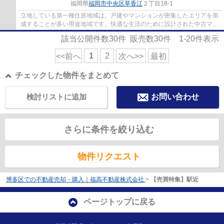
福岡県
福岡市中央区
草香江
２丁目18-1
立地している第一種住居地域は、戸建やマンションが密集したエリアを形
成することが多い用途地域です。快適な生活のために設計された中古マン
ションです。駅徒歩10分の物件です。六本...
該当公開件数
30
件 販売数
30
件
1-20
件表示
1
2
<<前へ
次へ>>
最初
チェックした物件をまとめて
検討リストに追加
お問い合わせ
さらに条件を絞り込む
物件リクエスト
博多区での不動産売却・購入｜福高不動産株式会社
>
【売買特集】駅近
ページトップに戻る