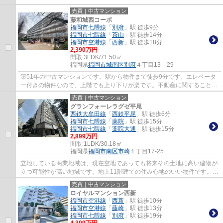
売買｜中古マンション
藤和城西コーポ
福岡市七隈線
「
別府
」駅 徒歩9分
福岡市七隈線
「
茶山
」駅 徒歩14分
福岡市空港線
「
西新
」駅 徒歩18分
2,390万円
間取:
3LDK/71.50㎡
福岡県
福岡市城南区
別府
４丁目13－29
築51年の中古マンションです。駅から物件まで徒歩9分です。エレベータ
ー付きの物件なので、上階でも上り下りが楽です。不動産に関することで
お悩みを抱えているのであれば、地域に詳し...
売買｜中古マンション
グランフォーレラグゼ平尾
西鉄大牟田線
「
西鉄平尾
」駅 徒歩6分
福岡市七隈線
「
薬院
」駅 徒歩15分
福岡市七隈線
「
薬院大通
」駅 徒歩15分
2,899万円
間取:
1LDK/30.18㎡
福岡県
福岡市南区
市崎
１丁目17-25
立地している商業地域は、現在空地であっても将来その土地に高い建物が
立つ可能性が高い地域です。地上11階建ての住み心地のいい物件です。便
利で快適な生活ができる中古マンションで...
売買｜中古マンション
ロイヤルマンション西新
福岡市空港線
「
西新
」駅 徒歩10分
福岡市空港線
「
藤崎
」駅 徒歩13分
福岡市七隈線
「
別府
」駅 徒歩19分
4,399万円