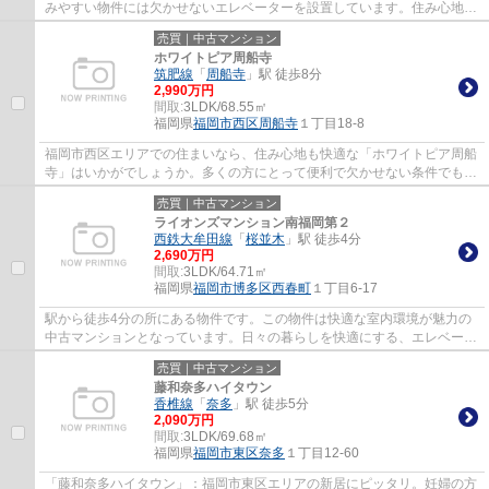
みやすい物件には欠かせないエレベーターを設置しています。住み心地が
しっかりと考えられた中古マンションです...
売買｜中古マンション
ホワイトピア周船寺
筑肥線
「
周船寺
」駅 徒歩8分
2,990万円
間取:
3LDK/68.55㎡
福岡県
福岡市西区
周船寺
１丁目18-8
福岡市西区エリアでの住まいなら、住み心地も快適な「ホワイトピア周船
寺」はいかがでしょうか。多くの方にとって便利で欠かせない条件でもあ
るエレベーター付きの物件です。駅まで徒...
売買｜中古マンション
ライオンズマンション南福岡第２
西鉄大牟田線
「
桜並木
」駅 徒歩4分
2,690万円
間取:
3LDK/64.71㎡
福岡県
福岡市博多区
西春町
１丁目6-17
駅から徒歩4分の所にある物件です。この物件は快適な室内環境が魅力の
中古マンションとなっています。日々の暮らしを快適にする、エレベータ
ー付きの物件となっています。桜並木近郊な...
売買｜中古マンション
藤和奈多ハイタウン
香椎線
「
奈多
」駅 徒歩5分
2,090万円
間取:
3LDK/69.68㎡
福岡県
福岡市東区
奈多
１丁目12-60
「藤和奈多ハイタウン」：福岡市東区エリアの新居にピッタリ。妊婦の方