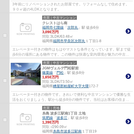
3年前にリノベーションされたお部屋です。リフォームなしで住めます。
９０㎡超の4LDKとなります。
売買｜中古マンション
クレストはら南
福岡市七隈線
「
次郎丸
」駅 徒歩6分
3,090万円
間取:
3LDK/63.48㎡
福岡県
福岡市早良区
次郎丸
１丁目1-8
エレベーター付きの物件はもはやマストな条件となっています。駅まで徒
歩6分の場所にある物件です。この物件は快適な室内環境が魅力の中古マ
ンションとなっています。お客様の住まい探...
売買｜中古マンション
JGMヴェルデ門松駅前
篠栗線
「
門松
」駅 徒歩8分
1,650万円
間取:
3LDK/73.50㎡
福岡県
糟屋郡粕屋町
大字大隈
172-7
エレベーター付きの物件です。きれいで便利な中古マンションで優雅な生
活をおくりましょう。駅から徒歩8分の物件です。当社はお客様の住まい
探しをサポートし、快適な暮らしができるよ...
売買｜売地
糸島 波多江駅南1丁目 土地
筑肥線
「
波多江
」駅 徒歩8分
1,390万円
間取:
-/290.09㎡
福岡県
糸島市
波多江駅南
１丁目19