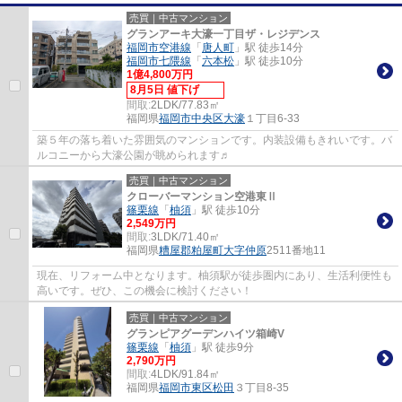
売買｜中古マンション
グランアーキ大濠一丁目ザ・レジデンス
福岡市空港線
「
唐人町
」駅 徒歩14分
福岡市七隈線
「
六本松
」駅 徒歩10分
1億4,800万円
8月5日 値下げ
間取:
2LDK/77.83㎡
福岡県
福岡市中央区
大濠
１丁目6-33
築５年の落ち着いた雰囲気のマンションです。内装設備もきれいです。バ
ルコニーから大濠公園が眺められます♬
売買｜中古マンション
クローバーマンション空港東Ⅱ
篠栗線
「
柚須
」駅 徒歩10分
2,549万円
間取:
3LDK/71.40㎡
福岡県
糟屋郡粕屋町
大字仲原
2511番地11
現在、リフォーム中となります。柚須駅が徒歩圏内にあり、生活利便性も
高いです。ぜひ、この機会に検討ください！
売買｜中古マンション
グランピアグーデンハイツ箱崎V
篠栗線
「
柚須
」駅 徒歩9分
2,790万円
間取:
4LDK/91.84㎡
福岡県
福岡市東区
松田
３丁目8-35