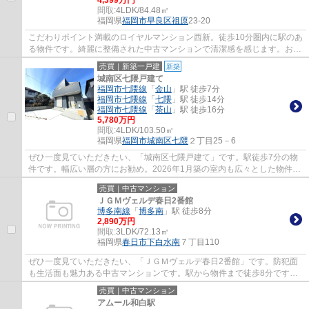
間取:
4LDK/84.48㎡
福岡県
福岡市早良区
祖原
23-20
こだわりポイント満載のロイヤルマンション西新。徒歩10分圏内に駅のあ
る物件です。綺麗に整備された中古マンションで清潔感を感じます。お体
が不自由な方でも、エレベーター付きの物...
売買｜新築一戸建
新築
城南区七隈戸建て
福岡市七隈線
「
金山
」駅 徒歩7分
福岡市七隈線
「
七隈
」駅 徒歩14分
福岡市七隈線
「
茶山
」駅 徒歩16分
5,780万円
間取:
4LDK/103.50㎡
福岡県
福岡市城南区
七隈
２丁目25－6
ぜひ一度見ていただきたい、「城南区七隈戸建て」です。駅徒歩7分の物
件です。幅広い層の方にお勧め。2026年1月築の室内も広々とした物件で
来客応対にも安心です。131.15㎡(公簿)の面...
売買｜中古マンション
ＪＧＭヴェルデ春日2番館
博多南線
「
博多南
」駅 徒歩8分
2,890万円
間取:
3LDK/72.13㎡
福岡県
春日市
下白水南
７丁目110
ぜひ一度見ていただきたい、「ＪＧＭヴェルデ春日2番館」です。防犯面
も生活面も魅力ある中古マンションです。駅から物件まで徒歩8分です。
お体が不自由な方でも、エレベーター付きの...
売買｜中古マンション
アムール和白駅