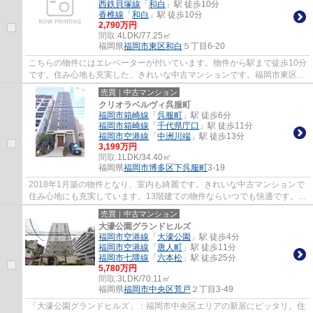
西鉄貝塚線
「
和白
」駅 徒歩10分
香椎線
「
和白
」駅 徒歩10分
2,790万円
間取:
4LDK/77.25㎡
福岡県
福岡市東区
和白
５丁目6-20
こちらの物件にはエレベーターが付いています。物件から駅まで徒歩10分
です。住み心地も充実した、きれいな中古マンションです。福岡市東区に
ある和白周辺で不動産情報をお求めの方は...
売買｜中古マンション
クリオラベルヴィ呉服町
福岡市箱崎線
「
呉服町
」駅 徒歩6分
福岡市箱崎線
「
千代県庁口
」駅 徒歩11分
福岡市空港線
「
中洲川端
」駅 徒歩13分
3,199万円
間取:
1LDK/34.40㎡
福岡県
福岡市博多区
下呉服町
3-19
2018年1月築の物件となり、室内も綺麗です。きれいな中古マンションで
住み心地にも充実しています。13階建ての物件ならいつでも快適です。エ
レベーター付きの物件なので、重い荷物を運...
売買｜中古マンション
大濠公園グランドヒルズ
福岡市空港線
「
大濠公園
」駅 徒歩4分
福岡市空港線
「
唐人町
」駅 徒歩11分
福岡市七隈線
「
六本松
」駅 徒歩25分
5,780万円
間取:
3LDK/70.11㎡
福岡県
福岡市中央区
荒戸
２丁目3-49
「大濠公園グランドヒルズ」：福岡市中央区エリアの新居にピッタリ。住