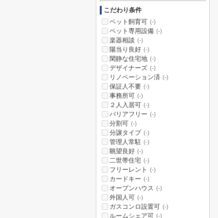
こだわり条件
ペット飼育可
(-)
ペット専用設備
(-)
楽器相談
(-)
陽当り良好
(-)
閑静な住宅地
(-)
デザイナーズ
(-)
リノベーション済
(-)
保証人不要
(-)
事務所可
(-)
２人入居可
(-)
バリアフリー
(-)
分割可
(-)
分譲タイプ
(-)
管理人常駐
(-)
眺望良好
(-)
二世帯住宅
(-)
フリーレント
(-)
カードキー
(-)
オープンハウス
(-)
外国人可
(-)
ガスコンロ設置可
(-)
ルームシェア可
(-)