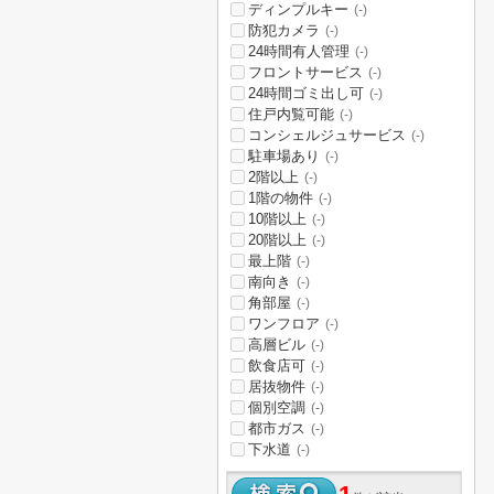
ディンプルキー
(-)
防犯カメラ
(-)
24時間有人管理
(-)
フロントサービス
(-)
24時間ゴミ出し可
(-)
住戸内覧可能
(-)
コンシェルジュサービス
(-)
駐車場あり
(-)
2階以上
(-)
1階の物件
(-)
10階以上
(-)
20階以上
(-)
最上階
(-)
南向き
(-)
角部屋
(-)
ワンフロア
(-)
高層ビル
(-)
飲食店可
(-)
居抜物件
(-)
個別空調
(-)
都市ガス
(-)
下水道
(-)