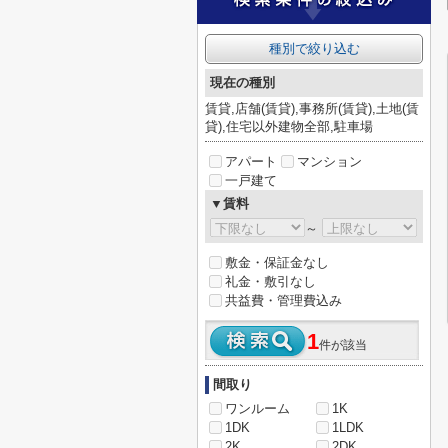
種別で絞り込む
現在の種別
賃貸,店舗(賃貸),事務所(賃貸),土地(賃
貸),住宅以外建物全部,駐車場
アパート
マンション
一戸建て
▼賃料
～
敷金・保証金なし
礼金・敷引なし
共益費・管理費込み
1
件が該当
間取り
ワンルーム
1K
1DK
1LDK
2K
2DK