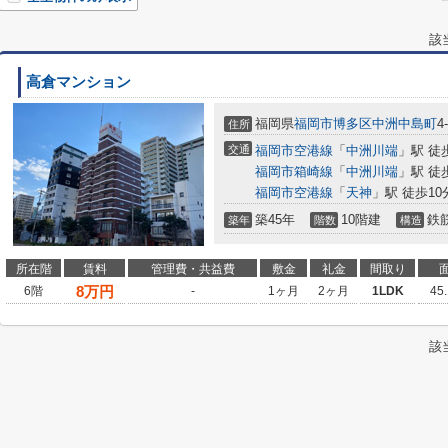
該
高倉マンション
福岡県
福岡市博多区
中洲中島町
4
住所
交通
福岡市空港線
「
中洲川端
」駅 徒
福岡市箱崎線
「
中洲川端
」駅 徒
福岡市空港線
「
天神
」駅 徒歩10
築45年
10階建
鉄
築年
階数
構造
所在階
賃料
管理費・共益費
敷金
礼金
間取り
8
万円
6階
-
1ヶ月
2ヶ月
1LDK
45
該