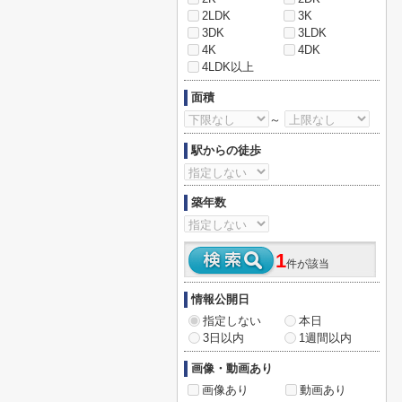
2LDK
3K
3DK
3LDK
4K
4DK
4LDK以上
面積
～
駅からの徒歩
築年数
1
件が該当
情報公開日
指定しない
本日
3日以内
1週間以内
画像・動画あり
画像あり
動画あり