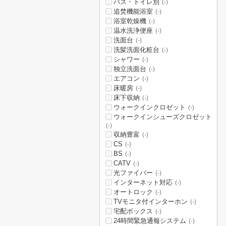
バス・トイレ別
(-)
追焚機能浴室
(-)
浴室乾燥機
(-)
温水洗浄便座
(-)
洗面台
(-)
洗髪洗面化粧台
(-)
シャワー
(-)
独立洗面台
(-)
エアコン
(-)
床暖房
(-)
床下収納
(-)
ウォークインクロゼット
(-)
ウォークインシューズクロゼット
(-)
収納豊富
(-)
CS
(-)
BS
(-)
CATV
(-)
光ファイバー
(-)
インターネット対応
(-)
オートロック
(-)
TVモニタ付インターホン
(-)
宅配ボックス
(-)
24時間緊急通報システム
(-)