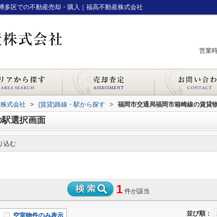
博多区での不動産売却・購入｜福高不動産株式会社
営業時間
産株式会社
>
(賃貸)路線・駅から探す
>
福岡市交通局福岡市箱崎線の賃貸
の駅選択画面
り込む
1
件が該当
並び順：
空室物件のみ表示