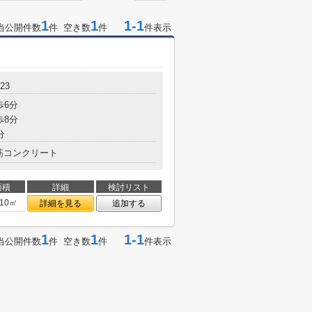
1
1
1-1
当公開件数
件 空き数
件
件表示
-23
歩6分
歩8分
分
筋コンクリート
面積
詳細
検討リスト
.10㎡
詳細を見る
追加する
1
1
1-1
当公開件数
件 空き数
件
件表示