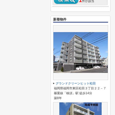
1
件が該当
新着物件
グランドクリーンヒット松田
福岡県福岡市東区松田３丁目２２－７
篠栗線「柚須」駅 徒歩14分
築8年