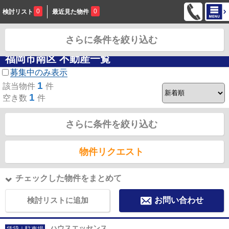
0
0
検討リスト
最近見た物件
さらに条件を絞り込む
お問合せ
福岡市南区 不動産一覧
募集中のみ表示
1
該当物件
件
1
空き数
件
さらに条件を絞り込む
物件リクエスト
チェックした物件をまとめて
検討リストに追加
お問い合わせ
ハウスエッセンス
賃貸｜駐車場