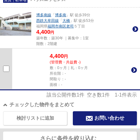
博多南線
「
博多南
」駅 徒歩39分
西鉄大牟田線
「
大橋
」駅 徒歩53分
福岡県
福岡市南区
老司
５丁目
4,400
円
築年数：築30年 ｜募集中：
1室
階数：2階建
4,400
円
(管理費・共益費 -)
敷：0ヶ月｜礼：0ヶ月
所在階：-
間取り：-
面積：-
該当公開件数
1
件 空き数
1
件
1-1
件表示
チェックした物件をまとめて
検討リストに追加
お問い合わせ
さらに条件を絞り込む