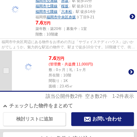
福岡市空港線
「
赤坂
」駅 徒歩10分
福岡市七隈線
「
桜坂
」駅 徒歩11分
福岡市七隈線
「
六本松
」駅 徒歩14分
福岡県
福岡市中央区
赤坂
３丁目9-21
7.6
万円
築年数：築20年 ｜募集中：
1室
階数：10階建
福岡市中央区周辺にある物件をお求めの方は「サヴォイステディハウス」はいか
がでしょうか。魅力的な駅近の物件で、駅まで徒歩10分です。10階建てで、街並
みに溶け込んだ落ち着いた建...
7.6
万
円
(管理費・共益費 11,000円)
敷：0ヶ月｜礼：1ヶ月
所在階：10階
間取り：1K
面積：23.45㎡
該当公開件数
2
件 空き数
2
件
1-2
件表示
チェックした物件をまとめて
検討リストに追加
お問い合わせ