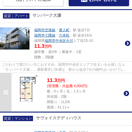
サンパーク大濠
賃貸｜アパート
福岡市空港線
「
唐人町
」駅 徒歩7分
福岡市七隈線
「
六本松
」駅 徒歩16分
福岡県
福岡市中央区
今川
１丁目25-10
11.3
万円
築年数：築3年 ｜募集中：
1室
階数：3階建
こだわりで選びたい方におすすめ。福岡市中央区エリアで住まいをお探しなら
「サンパーク大濠」。通勤通学に快適な、駅から徒歩7分の物件はいかがでしょ
うか。新しい生活のスタートにお...
11.3
万
円
(管理費・共益費 4,000円)
敷：0ヶ月｜礼：1.5ヶ月
所在階：2階
間取り：1LDK
面積：41.11㎡
サヴォイステディハウス
賃貸｜マンション