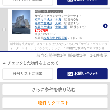
売買｜中古マンション
サヴォイグランデウォーターサイド
福岡市空港線
「
赤坂
」駅 徒歩9分
福岡市空港線
「
天神
」駅 徒歩17分
福岡市空港線
「
大濠公園
」駅 徒歩17分
1,700万円
間取:
1K/23.85㎡
福岡県
福岡市中央区
長浜
２丁目2-26
新生活を失敗せず、スタートさせたいならこちらの「サヴォイグランデウ
ォーターサイド」はいかがでしょうか。この物件は快適な室内環境が魅力
の中古マンションとなっています。駅から...
該当公開件数
1
件 販売数
1
件
1-1
件表示
チェックした物件をまとめて
検討リストに追加
お問い合わせ
さらに条件を絞り込む
物件リクエスト