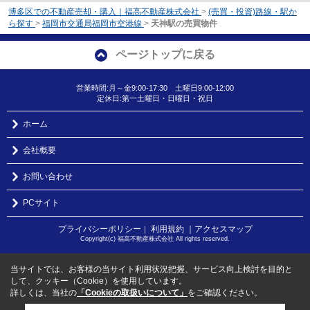
博多区での不動産売却・購入｜福高不動産株式会社
>
(売買・投資)路線・駅か
ら探す
>
福岡市交通局福岡市空港線
>
天神駅の売買物件
ページトップに戻る
営業時間:月～金9:00-17:30 土曜日9:00-12:00
定休日:第一土曜日・日曜日・祝日
ホーム
会社概要
お問い合わせ
PCサイト
プライバシーポリシー
利用規約
｜アクセスマップ
｜
Copyright(c) 福高不動産株式会社 All rights reserved.
当サイトでは、お客様の当サイト利用状況把握、サービス向上検討を目的と
して、クッキー（Cookie）を使用しています。
詳しくは、当社の
「Cookieの取扱いについて」
をご確認ください。