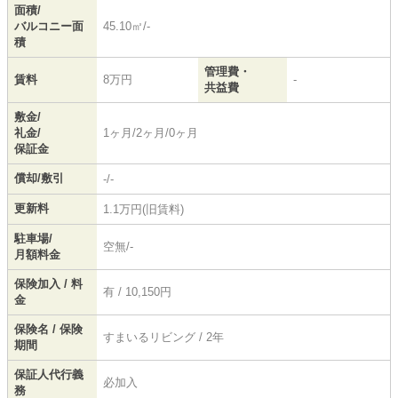
面積/
バルコニー面
45.10㎡/-
積
管理費・
賃料
8万円
-
共益費
敷金/
礼金/
1ヶ月/2ヶ月/0ヶ月
保証金
償却/敷引
-/-
更新料
1.1万円(旧賃料)
駐車場/
空無/-
月額料金
保険加入 / 料
有 / 10,150円
金
保険名 / 保険
すまいるリビング / 2年
期間
保証人代行義
必加入
務