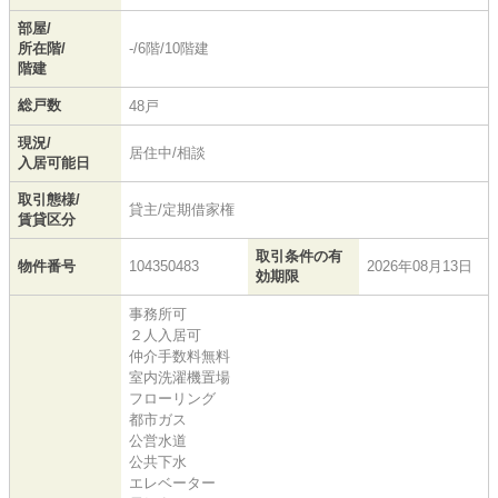
部屋/
所在階/
-/6階/10階建
階建
総戸数
48戸
現況/
居住中/相談
入居可能日
取引態様/
貸主/定期借家権
賃貸区分
取引条件の有
物件番号
104350483
2026年08月13日
効期限
事務所可
２人入居可
仲介手数料無料
室内洗濯機置場
フローリング
都市ガス
公営水道
公共下水
エレベーター