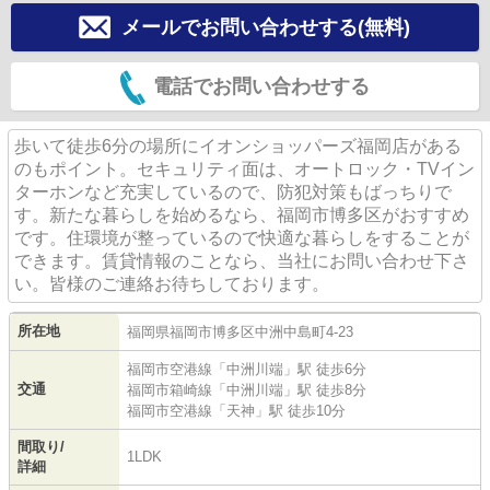
メールでお問い合わせする(無料)
電話でお問い合わせする
歩いて徒歩6分の場所にイオンショッパーズ福岡店がある
のもポイント。セキュリティ面は、オートロック・TVイン
ターホンなど充実しているので、防犯対策もばっちりで
す。新たな暮らしを始めるなら、福岡市博多区がおすすめ
です。住環境が整っているので快適な暮らしをすることが
できます。賃貸情報のことなら、当社にお問い合わせ下さ
い。皆様のご連絡お待ちしております。
所在地
福岡県
福岡市博多区
中洲中島町
4-23
福岡市空港線
「
中洲川端
」駅 徒歩6分
交通
福岡市箱崎線
「
中洲川端
」駅 徒歩8分
福岡市空港線
「
天神
」駅 徒歩10分
間取り/
1LDK
詳細