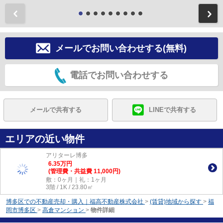
前
メールでお問い合わせする(無料)
電話でお問い合わせする
メールで共有する
LINEで共有する
エリアの近い物件
アリターレ博多
6.35
万
円
(管理費・共益費 11,000円)
敷：0ヶ月｜礼：1ヶ月
3階 / 1K / 23.80㎡
博多区での不動産売却・購入｜福高不動産株式会社
>
(賃貸)地域から探す
>
福
岡市博多区
>
高倉マンション
>
物件詳細