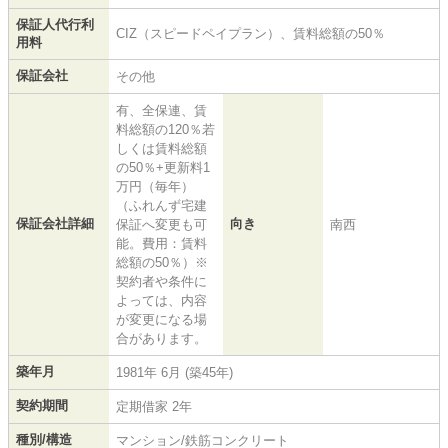
保証人代行利
CIZ（スピードペイプラン）、賃料総額の50％
用料
保証会社
その他
有、全保連、賃
料総額の120％若
しくは賃料総額
の50％+更新料1
万円（毎年）
（ふれんず宅建
保証会社詳細
向き
保証へ変更も可
南西
能。費用：賃料
総額の50％）※
契約者や条件に
よっては、内容
が変更になる場
合があります。
築年月
1981年 6月 (築45年)
契約期間
定期借家 2年
種別/構造
マンション/鉄筋コンクリート