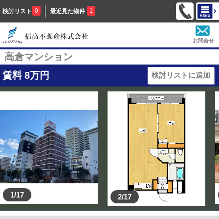
0
1
検討リスト
最近見た物件
お問合せ
高倉マンション
賃料
8
万円
検討リストに追加
1/17
2/17