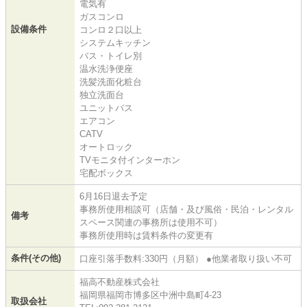
電気有
ガスコンロ
設備条件
コンロ２口以上
システムキッチン
バス・トイレ別
温水洗浄便座
洗髪洗面化粧台
独立洗面台
ユニットバス
エアコン
CATV
オートロック
TVモニタ付インターホン
宅配ボックス
6月16日退去予定
事務所使用相談可（店舗・及び風俗・民泊・レンタル
備考
スペース関連の事務所は使用不可）
事務所使用時は賃料条件の変更有
条件(その他)
口座引落手数料:330円（月額） ●他業者取り扱い不可
福高不動産株式会社
福岡県福岡市博多区中洲中島町4-23
取扱会社