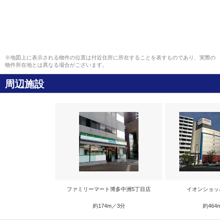
※地図上に表示される物件の位置は付近住所に所在することを表すものであり、実際の
物件所在地とは異なる場合がございます。
周辺施設
ファミリーマート博多中洲5丁目店
イオンショッ
約174m／3分
約464