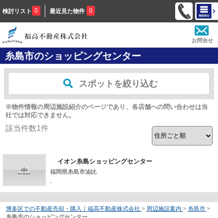
0
0
検討リスト
最近見た物件
お問合せ
糸島市のショッピングセンター
スポットを絞り込む
※物件情報の周辺施設紹介のページであり、各店舗への問い合わせは当
社では対応できません。
該当件数
1
件
イオン糸島ショッピングセンター
福岡県糸島市油比
-
博多区での不動産売却・購入｜福高不動産株式会社
>
周辺施設案内
>
糸島市
>
糸島市のショッピングセンター