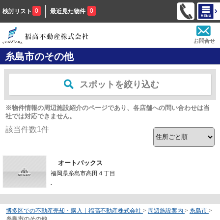
0
0
検討リスト
最近見た物件
お問合せ
糸島市のその他
スポットを絞り込む
※物件情報の周辺施設紹介のページであり、各店舗への問い合わせは当
社では対応できません。
該当件数
1
件
オートバックス
福岡県糸島市高田４丁目
-
博多区での不動産売却・購入｜福高不動産株式会社
>
周辺施設案内
>
糸島市
>
糸島市のその他