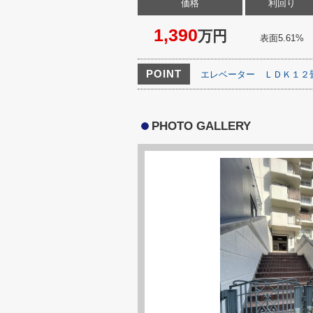
価格
利回り
1,390
万円
表面5.61%
POINT
エレベーター
ＬＤＫ１２
PHOTO GALLERY