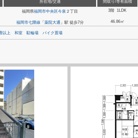
所在地/交通
間取り/専有面積
3階 1LDK
福岡県
福岡市中央区
今泉
２丁目
46.86㎡
福岡市七隈線
「
薬院大通
」駅 徒歩7分
畳以上
和室
駐輪場
バイク置場