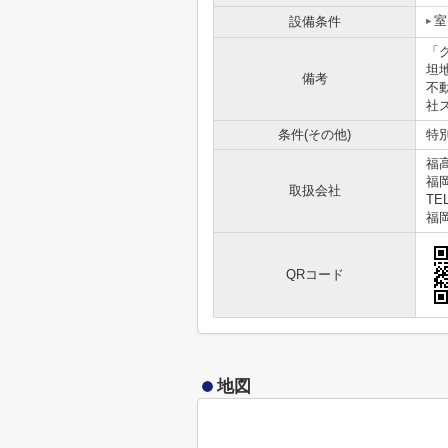
室
設備条件
「
坦
備考
不
社
条件(その他)
特別
福
福
取扱会社
TEL
福岡
QRコード
地図