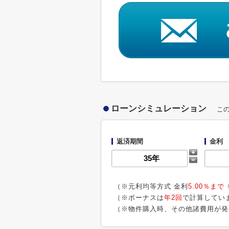
ローンシミュレーション
こ
返済期間
金利
（※元利均等方式 金利
5.00％まで
（※ボーナスは
年2回
で計算してい
（※物件購入時、その他諸費用が発