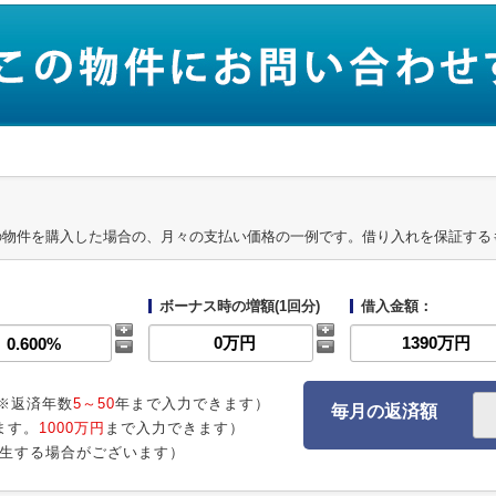
の物件を購入した場合の、月々の支払い価格の一例です。借り入れを保証する
ボーナス時の増額(1回分)
借入金額：
※返済年数
5～50
年まで入力できます）
毎月の返済額
ます。
1000万円
まで入力できます）
生する場合がございます）