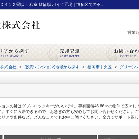
グリーンマンション今泉｜エレベーター ＬＤＫ１２畳以上 和室 駐輪場 バイク置場｜博多区での不動産売却・購入｜福高不動産株式会社
営業時間
産株式会社
>
(投資マンション)地域から探す
>
福岡市中央区
>
グリーン
ョンの鍵はダブルロックキーがいいです。専有面積46.86㎡の物件で広々
ます。すぐに入居できるので、お急ぎの方も安心してお問い合わせください。
エリアや条件など、どんなことでもお申し付けください。全力でサポート致し