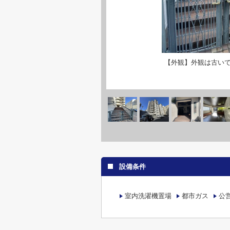
【外観】外観は古い
設備条件
室内洗濯機置場
都市ガス
公