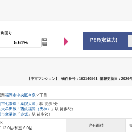
利回り
PER(収益力)
【中古マンション】
物件番号：103140561
情報更新日：2026年
岡県
福岡市中央区
今泉
２丁目
岡市七隈線
「
薬院大通
」駅 徒歩7分
鉄大牟田線
「
西鉄福岡（天神）
」駅 徒歩8分
岡市空港線
「
赤坂
」駅 徒歩9分
DK
専有面積
4
K 12.0帖
/
和室 6.0帖