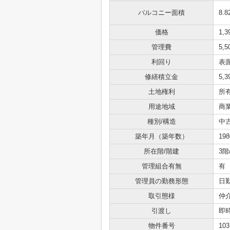
バルコニー面積
8.
価格
1,
管理費
5,
利回り
表面
修繕積立金
5,
土地権利
所
用途地域
商
種別/構造
中
築年月（築年数）
19
所在階/階建
3階
管理組合有無
有
管理員の勤務形態
日
取引態様
仲
引渡し
即
物件番号
103