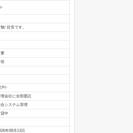
-/-
無/ 目安です。
不要
平坦
2戸/-
管理会社に全部委託
総合システム管理
賃貸中
026年08月13日