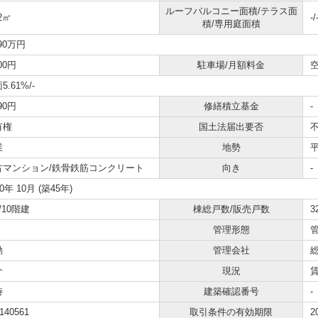
ルーフバルコニー面積/テラス面
82㎡
-/
積/専用庭面積
390万円
500円
駐車場/月額料金
空
5.61%
/-
390円
修繕積立基金
-
有権
国土法届出要否
業
地勢
古マンション/鉄骨鉄筋コンクリート
向き
-
80年 10月 (築45年)
/10階建
棟総戸数/販売戸数
3
管理形態
勤
管理会社
介
現況
時
建築確認番号
-
140561
取引条件の有効期限
2