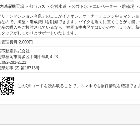
内洗濯機置場
都市ガス
公営水道
公共下水
エレベーター
駐輪場
グリーンマンション今泉」のここがイチオシ。オーナーチェンジ中古マンショ
地なので、擁壁・造成費用を削減できます。バイクを近くに置くことが可能。
動産の購入をご検討されているなら、福岡市中央区ではいかがでしょうか。新
スタッフがしっかりとサポートいたします。
管理費月:2,000円
高不動産株式会社
岡県福岡市博多区中洲中島町4-23
:092-281-2121
県知事 (2) 第18713号
このQRコードを読み取ることで、スマホでも物件情報を確認でき