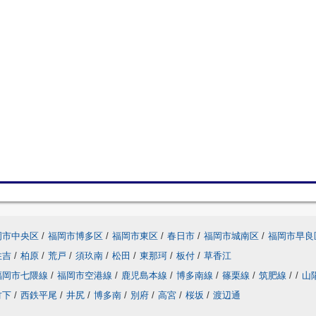
岡市中央区
/
福岡市博多区
/
福岡市東区
/
春日市
/
福岡市城南区
/
福岡市早良
住吉
/
柏原
/
荒戸
/
須玖南
/
松田
/
東那珂
/
板付
/
草香江
福岡市七隈線
/
福岡市空港線
/
鹿児島本線
/
博多南線
/
篠栗線
/
筑肥線
/
/
山
竹下
/
西鉄平尾
/
井尻
/
博多南
/
別府
/
高宮
/
桜坂
/
渡辺通