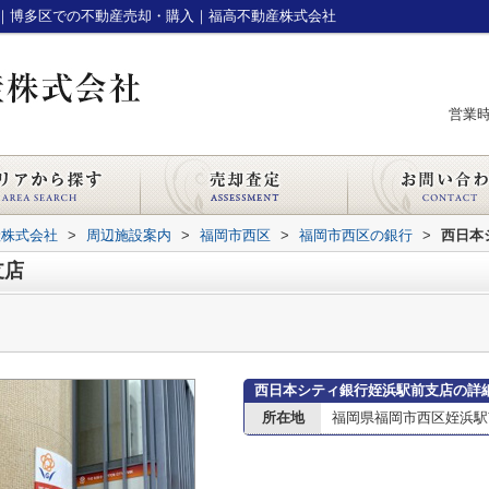
｜博多区での不動産売却・購入｜福高不動産株式会社
営業時間
産株式会社
>
周辺施設案内
>
福岡市西区
>
福岡市西区の銀行
>
西日本
支店
西日本シティ銀行姪浜駅前支店の詳
所在地
福岡県福岡市西区姪浜駅南