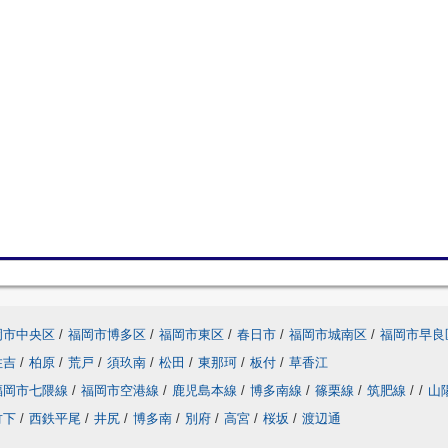
岡市中央区
/
福岡市博多区
/
福岡市東区
/
春日市
/
福岡市城南区
/
福岡市早良
住吉
/
柏原
/
荒戸
/
須玖南
/
松田
/
東那珂
/
板付
/
草香江
福岡市七隈線
/
福岡市空港線
/
鹿児島本線
/
博多南線
/
篠栗線
/
筑肥線
/
/
山
竹下
/
西鉄平尾
/
井尻
/
博多南
/
別府
/
高宮
/
桜坂
/
渡辺通