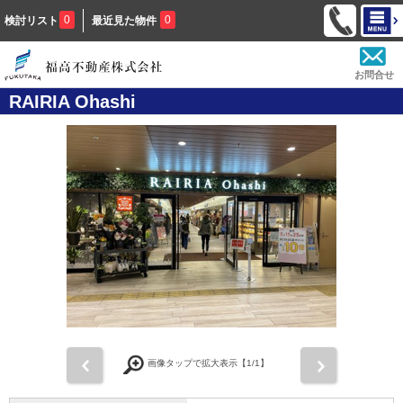
0
0
検討リスト
最近見た物件
お問合せ
RAIRIA Ohashi
前
次
画像タップで拡大表示【
1
/1】