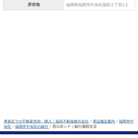
所在地
福岡県福岡市中央区薬院２丁目1-1
博多区での不動産売却・購入｜福高不動産株式会社
>
周辺施設案内
>
福岡市中
央区
>
福岡市中央区の銀行
>
西日本シティ銀行薬院支店