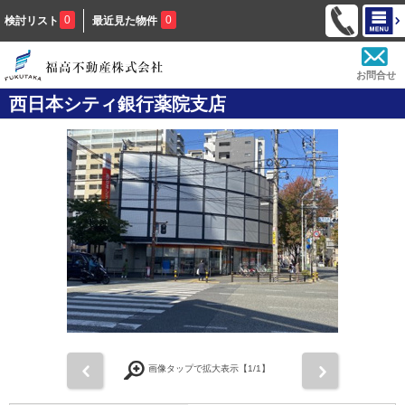
0
0
検討リスト
最近見た物件
お問合せ
西日本シティ銀行薬院支店
前
次
画像タップで拡大表示【
1
/1】