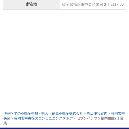
所在地
福岡県福岡市中央区警固２丁目17-30
博多区での不動産売却・購入｜福高不動産株式会社
>
周辺施設案内
>
福岡市中
央区
>
福岡市中央区のコンビニエンスストア
>
セブンイレブン福岡警固2丁目
店