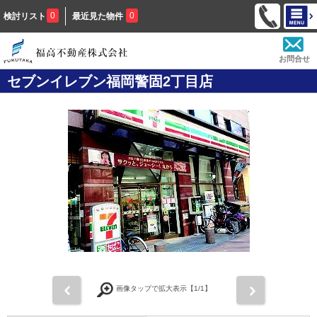
0
0
検討リスト
最近見た物件
お問合せ
セブンイレブン福岡警固2丁目店
前
次
画像タップで拡大表示【
1
/1】