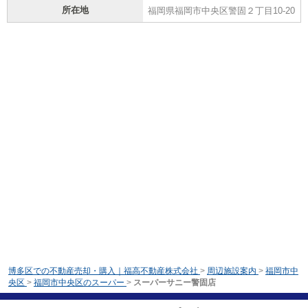
所在地
福岡県福岡市中央区警固２丁目10-20
博多区での不動産売却・購入｜福高不動産株式会社
>
周辺施設案内
>
福岡市中
央区
>
福岡市中央区のスーパー
>
スーパーサニー警固店