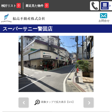
0
0
検討リスト
最近見た物件
お問合せ
スーパーサニー警固店
前
次
画像タップで拡大表示【
1
/1】