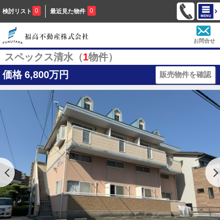
0
0
検討リスト
最近見た物件
お問合せ
スペックス清水（
1
物件）
価格
6,800万円
販売物件を確認