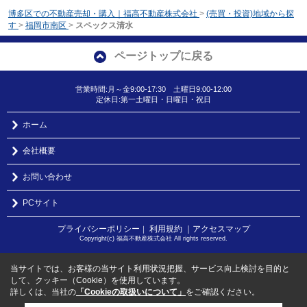
博多区での不動産売却・購入｜福高不動産株式会社
>
(売買・投資)地域から探
す
>
福岡市南区
>
スペックス清水
ページトップに戻る
営業時間:月～金9:00-17:30 土曜日9:00-12:00
定休日:第一土曜日・日曜日・祝日
ホーム
会社概要
お問い合わせ
PCサイト
プライバシーポリシー
利用規約
｜アクセスマップ
｜
Copyright(c) 福高不動産株式会社 All rights reserved.
当サイトでは、お客様の当サイト利用状況把握、サービス向上検討を目的と
して、クッキー（Cookie）を使用しています。
詳しくは、当社の
「Cookieの取扱いについて」
をご確認ください。