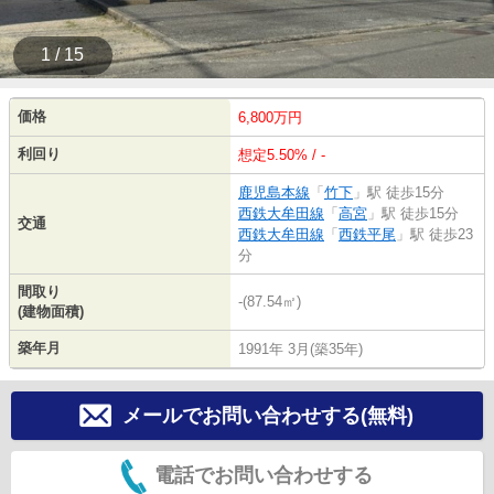
1 / 15
価格
6,800万円
利回り
想定5.50% / -
鹿児島本線
「
竹下
」駅 徒歩15分
西鉄大牟田線
「
高宮
」駅 徒歩15分
交通
西鉄大牟田線
「
西鉄平尾
」駅 徒歩23
分
間取り
-(87.54㎡)
(建物面積)
築年月
1991年 3月(築35年)
メールでお問い合わせする(無料)
電話でお問い合わせする