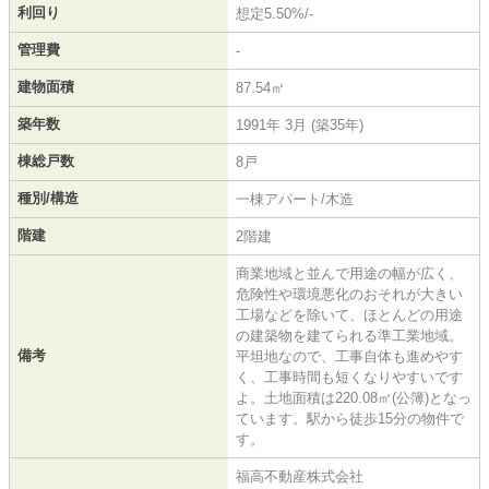
利回り
想定5.50%/-
管理費
-
建物面積
87.54㎡
築年数
1991年 3月 (築35年)
棟総戸数
8戸
種別/構造
一棟アパート/木造
階建
2階建
商業地域と並んで用途の幅が広く、
危険性や環境悪化のおそれが大きい
工場などを除いて、ほとんどの用途
の建築物を建てられる準工業地域。
備考
平坦地なので、工事自体も進めやす
く、工事時間も短くなりやすいです
よ。土地面積は220.08㎡(公簿)となっ
ています。駅から徒歩15分の物件で
す。
福高不動産株式会社