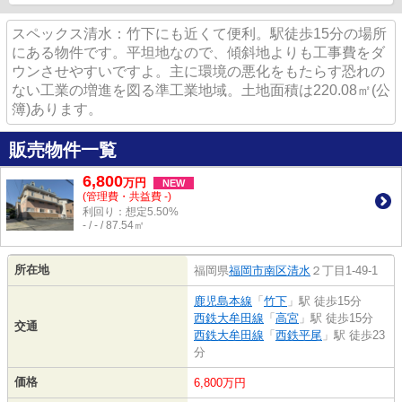
スペックス清水：竹下にも近くて便利。駅徒歩15分の場所
にある物件です。平坦地なので、傾斜地よりも工事費をダ
ウンさせやすいですよ。主に環境の悪化をもたらす恐れの
ない工業の増進を図る準工業地域。土地面積は220.08㎡(公
簿)あります。
販売物件一覧
6,800
万
円
NEW
(管理費・共益費 -)
利回り：想定5.50%
- / - / 87.54㎡
所在地
福岡県
福岡市南区
清水
２丁目1-49-1
鹿児島本線
「
竹下
」駅 徒歩15分
西鉄大牟田線
「
高宮
」駅 徒歩15分
交通
西鉄大牟田線
「
西鉄平尾
」駅 徒歩23
分
価格
6,800万円