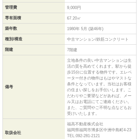
管理費
9,000円
専有面積
67.20㎡
築年数
1980年 5月 (築46年)
種別/構造
中古マンション/鉄筋コンクリート
階建
7階建
立地条件の良い中古マンションは生
活の質を高めてくれます。駅から徒
歩15分に位置する物件です。エレベ
ーター付きの物件はもはやマストな
条件となっています。当社はお客様
備考
の住まい探しをお手伝いします。こ
だわりやご要望などがあれば、メー
ル又はお電話にてご連絡ください。
また、ご質問やご不明な点などもお
受けいたします。
福高不動産株式会社
福岡県福岡市博多区中洲中島町4-23
取扱会社
TEL:092-281-2121