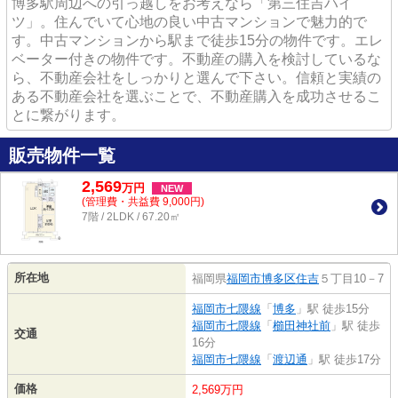
博多駅周辺への引っ越しをお考えなら「第三住吉ハイ
ツ」。住んでいて心地の良い中古マンションで魅力的で
す。中古マンションから駅まで徒歩15分の物件です。エレ
ベーター付きの物件です。不動産の購入を検討しているな
ら、不動産会社をしっかりと選んで下さい。信頼と実績の
ある不動産会社を選ぶことで、不動産購入を成功させるこ
とに繋がります。
販売物件一覧
2,569
万
円
NEW
(管理費・共益費 9,000円)
7階 / 2LDK / 67.20㎡
所在地
福岡県
福岡市博多区
住吉
５丁目10－7
福岡市七隈線
「
博多
」駅 徒歩15分
福岡市七隈線
「
櫛田神社前
」駅 徒歩
交通
16分
福岡市七隈線
「
渡辺通
」駅 徒歩17分
価格
2,569万円