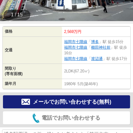
1 / 15
価格
2,569万円
福岡市七隈線
「
博多
」駅 徒歩15分
福岡市七隈線
「
櫛田神社前
」駅 徒歩
交通
16分
福岡市七隈線
「
渡辺通
」駅 徒歩17分
間取り
2LDK(67.20㎡)
(専有面積)
築年月
1980年 5月(築46年)
メールでお問い合わせする(無料)
電話でお問い合わせする