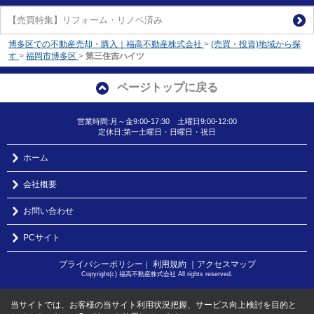
【売買特集】リフォーム・リノベ済み
博多区での不動産売却・購入｜福高不動産株式会社
>
(売買・投資)地域から探
す
>
福岡市博多区
>
第三住吉ハイツ
ページトップに戻る
営業時間:月～金9:00-17:30 土曜日9:00-12:00
定休日:第一土曜日・日曜日・祝日
ホーム
会社概要
お問い合わせ
PCサイト
プライバシーポリシー
利用規約
｜アクセスマップ
｜
Copyright(c) 福高不動産株式会社 All rights reserved.
当サイトでは、お客様の当サイト利用状況把握、サービス向上検討を目的と