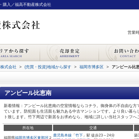
・購入／福高不動産株式会社
営業時間
産株式会社
>
(売買・投資)地域から探す
>
福岡市博多区
>
アンピール比
アンピール比恵南
新着情報：アンピール比恵南の空室情報ならコチラ。御身体の不自由な方
ています。防犯面も生活面も魅力ある中古マンションです。より良い暮ら
ト致します。竹下周辺で新居をお求めなら、地域に詳しい当社スタッフへ
所在地
交通
鹿児島本線
「
竹下
」駅 徒歩23～24分
築
福岡県
福岡市博多区
東那珂
２