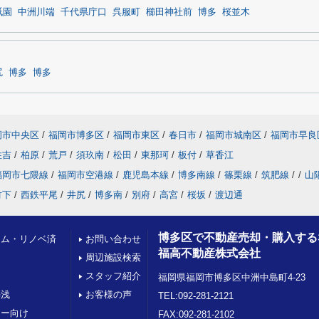
祇園
中洲川端
千代県庁口
呉服町
櫛田神社前
博多
桜並木
尻
博多
博多
岡市中央区
/
福岡市博多区
/
福岡市東区
/
春日市
/
福岡市城南区
/
福岡市早良
住吉
/
柏原
/
荒戸
/
須玖南
/
松田
/
東那珂
/
板付
/
草香江
福岡市七隈線
/
福岡市空港線
/
鹿児島本線
/
博多南線
/
篠栗線
/
筑肥線
/
/
山
竹下
/
西鉄平尾
/
井尻
/
博多南
/
別府
/
高宮
/
桜坂
/
渡辺通
博多区で不動産売却・購入する
ーム・リノベ済
お問い合わせ
福高不動産株式会社
周辺施設検索
スタッフ紹介
福岡県福岡市博多区中洲中島町4-23
築浅
お客様の声
TEL:092-281-2121
リー向け
FAX:092-281-2102