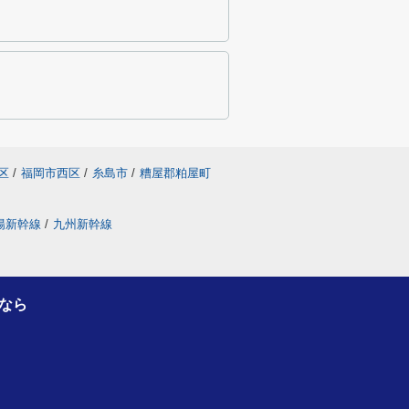
区
/
福岡市西区
/
糸島市
/
糟屋郡粕屋町
陽新幹線
/
九州新幹線
なら