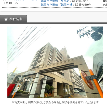
福岡市空港線
「
東比恵
」駅 徒歩29分
8
丁目10－30
福岡市空港線
「
福岡空港
」駅 徒歩59分
鉄
物件情報
※写真や図と実際の現状とが異なる場合は現状を優先させていただきます