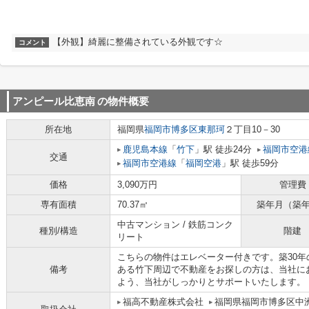
【外観】綺麗に整備されている外観です☆
コメント
アンピール比恵南
の物件概要
所在地
福岡県
福岡市博多区
東那珂
２丁目10－30
鹿児島本線
「
竹下
」駅 徒歩24分
福岡市空港
交通
福岡市空港線
「
福岡空港
」駅 徒歩59分
価格
3,090万円
管理費
専有面積
70.37㎡
築年月（築
中古マンション / 鉄筋コンク
種別/構造
階建
リート
こちらの物件はエレベーター付きです。築30
備考
ある竹下周辺で不動産をお探しの方は、当社に
よう、当社がしっかりとサポートいたします。
福高不動産株式会社
福岡県福岡市博多区中洲