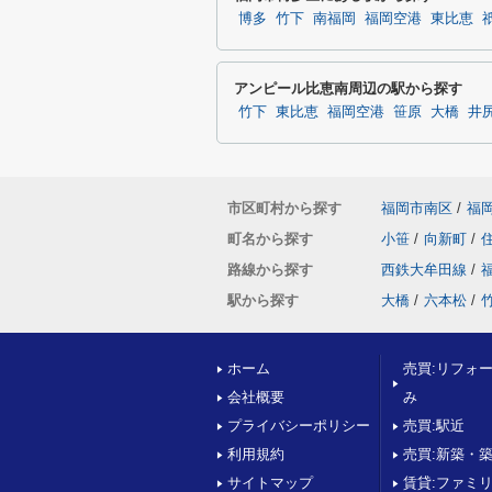
博多
竹下
南福岡
福岡空港
東比恵
アンピール比恵南周辺の駅から探す
竹下
東比恵
福岡空港
笹原
大橋
井
市区町村から探す
福岡市南区
/
福
町名から探す
小笹
/
向新町
/
路線から探す
西鉄大牟田線
/
駅から探す
大橋
/
六本松
/
ホーム
売買:リフォ
会社概要
み
プライバシーポリシー
売買:駅近
利用規約
売買:新築・
サイトマップ
賃貸:ファミ