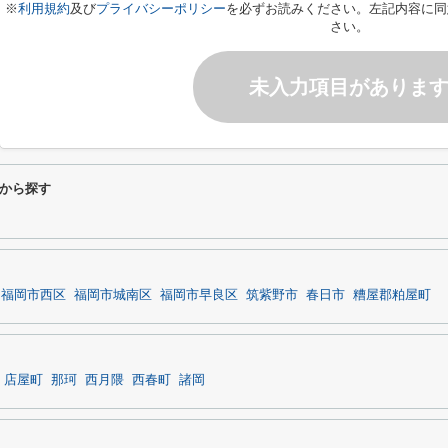
※
利用規約
及び
プライバシーポリシー
を必ずお読みください。左記内容に同
さい。
未入力項目がありま
から探す
福岡市西区
福岡市城南区
福岡市早良区
筑紫野市
春日市
糟屋郡粕屋町
店屋町
那珂
西月隈
西春町
諸岡