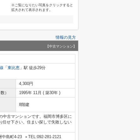
※ご覧になりたい写真をクリックすると
拡大されて表示されます。
情報の見方
【中古マンション】
線
「
東比恵
」駅 徒歩29分
4,300円
年数）
1995年 11月 ( 築30年 )
8階建
年の中古マンションです。福岡市博多区に
お任せ下さい。住まい探しで失敗しない
中島町4-23
TEL:092-281-2121