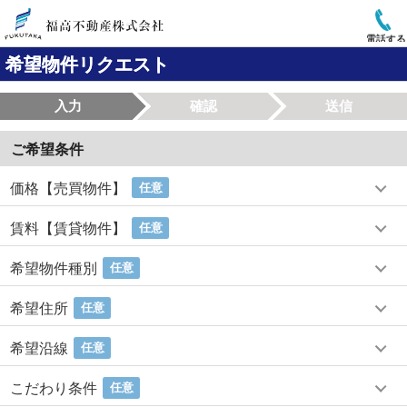
電話する
希望物件リクエスト
入力
確認
送信
ご希望条件
価格【売買物件】
任意
賃料【賃貸物件】
任意
希望物件種別
任意
希望住所
任意
希望沿線
任意
こだわり条件
任意